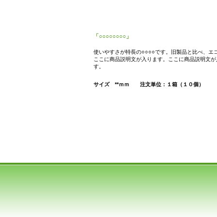
「○○○○○○○○」
使いやすさが特長の○○○○です。旧製品と比べ、エ
ここに商品説明文が入ります。ここに商品説明文が
す。
サイズ **ｍｍ 注文単位：１箱（１０個）