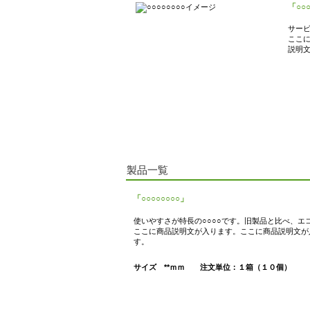
「○○○
サービ
ここ
説明
製品一覧
「○○○○○○○○」
使いやすさが特長の○○○○です。旧製品と比べ、エ
ここに商品説明文が入ります。ここに商品説明文が
す。
サイズ **ｍｍ 注文単位：１箱（１０個）